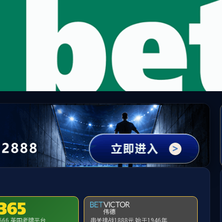
l6809永利(集团)有限公司官网-Official websi
l6809永利(集团)有限公司官网-Official websi
首页
关于我们
新闻中心
主营业务
9永利皇宫2026年高校毕业生招聘（第一批）拟录用人员公示
9永利皇宫2025年中小企业清欠投诉举报联系方式