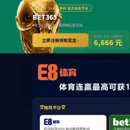
y
y
公示公告
公示公告
yl680
公示公告
yl680