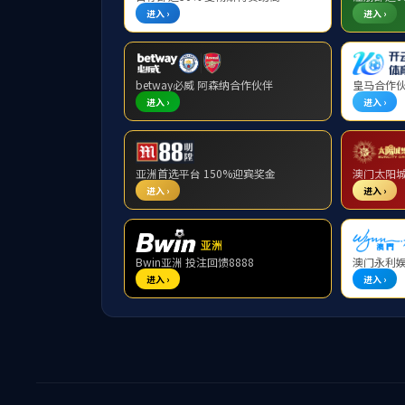
交易所公告
投资者关系活动
投资者查询
公司通讯政策