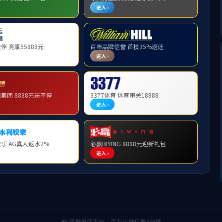
6吉瓦，创历史新高。在国家首批风电、光伏大型基地项目中，本集团
“一带一路”沿线市场，乌克兰尤日内风电项目全容量投产。分布
年新增控股装机容量2,104兆瓦。截至二零二一年底，本集团控股装
二一年，本集团围绕“两利四率”指标（利润总额、净利润、营业
产率），实施积极经营策略，严格成本费用管控，持续优化市场
人民币371.95亿元，同比增长29.75%；实现归属本集团权益持有
币76.63分。年末资产总额达人民币1,898.55亿元，净资产人民币7
二一年，本集团全力推进数字化转型，近1.4万台风机接入数字化
前预测故障超过3500项，获评中国电力企业联合会“电力行业两
新运检模式，68个场站实现“无人值班”，14个场站实现“无人值守
例超过95%。全年累计完成风电发电量51,299,762兆瓦时，同比
34小时。