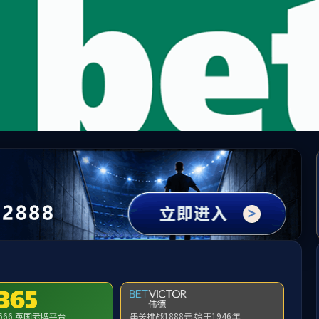
l6809永利(集团)有限公司官网-Official websi
l6809永利(集团)有限公司官网-Official websi
首页
关于我们
新闻中心
主营业务
辞
二一年，面对严峻复杂的形势和艰巨任务，在董事会的坚强领导
会精神，咬定目标、攻坚克难，扎实推进各项工作，统筹能源安
形势总体平稳，实现了“十四五”高质量发展良好开局。
二一年，本集团坚持一省一策谋划发展，不断加大新能源开发力度，