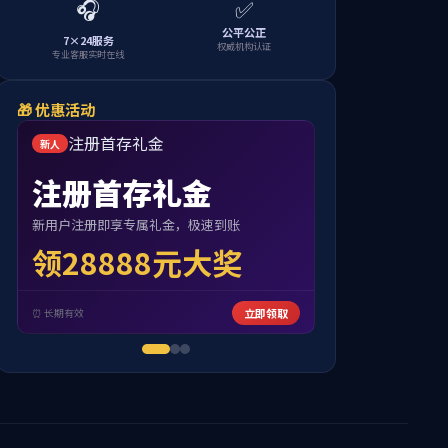
广西、甘肃两个项目共3,100兆瓦获批并开工建
式项目开发力度加大，取得70个整县分布式光伏开
机容量达26,699兆瓦，继续保持行业领先地位。
收入利润率、资产负债率、研发经费投入比率、全
营销管理，经营业绩创历史最好水平。全年取得合
人净利润人民币64.13亿元，同比增长27.63%；每
23.21亿元，净债务负债率为56.13%。
平台，数据接入点达4500万点。持续开发预测预警
化融合优秀解决方案”。构建“区域维保中心+集中监
”。业内首创全年无故障风电场，连续100天无故障
增长17.44%。风电利用小时数2,366小时，较行业